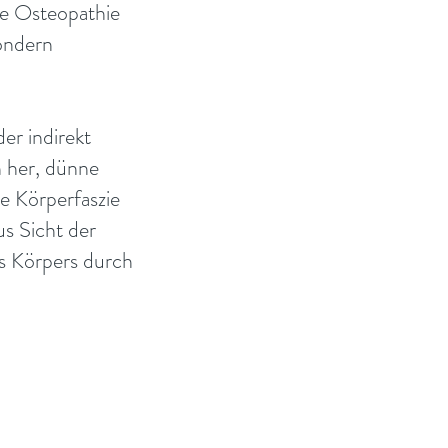
ie Osteopathie
ondern
er indirekt
 her, dünne
e Körperfaszie
s Sicht der
s Körpers durch